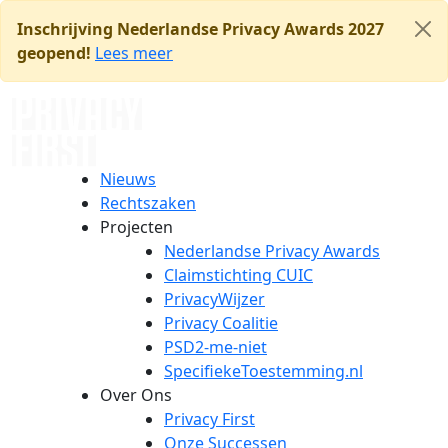
Ga
Inschrijving Nederlandse Privacy Awards 2027
naar
geopend!
Lees meer
de
inhoud
Nieuws
Rechtszaken
Projecten
Nederlandse Privacy Awards
Claimstichting CUIC
PrivacyWijzer
Privacy Coalitie
PSD2-me-niet
SpecifiekeToestemming.nl
Over Ons
Privacy First
Onze Successen