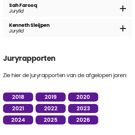
Eigenaar Expertisecentrum Data-Ethiek
Sah Farooq
Jurylid
Chief Privacy Officer & Manager
Kenneth Sleijpen
Expertisecentrum Privacy, Gemeente Den
Jurylid
Haag
Strategisch adviseur privacy
Juryrapporten
Zie hier de juryrapporten van de afgelopen jaren:
2018
2019
2020
2021
2022
2023
2024
2025
2026