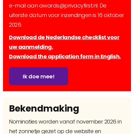
dat het grondrecht op privacy in Nederland
e-mail aan awards@privacyfirst.nl. De
versterkt? Meld u dan aan via
uiterste datum voor inzendingen is 16 oktober
awards@privacyfirst.nl.
De checklist voor uw
2026.
aanmelding
vindt u hier
.
Download de Nederlandse checklist voor
uw aanmelding.
Alle inzendingen worden beoordeeld door een
Download the application form in English.
deskundige en onafhankelijke jury conform het
juryreglement
. Jaarlijks worden maximaal vier
Ik doe mee!
prijzen toegekend, mede afhankelijk van de
inschrijvingen.
Bekendmaking
Nominaties worden vanaf november 2026 in
het zonnetje gezet op de website en