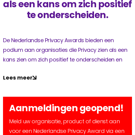
Privacy Coalitie
als een kans om zich positief
Nieuwsbrieven
PSD2-me-niet
te onderscheiden.
Contact
SpecifiekeToestemming.nl
Privacybeleid
De Nederlandse Privacy Awards bieden een
ANBI Status
podium aan organisaties die Privacy zien als een
Playlist
kans zien om zich positief te onderscheiden en
privacyvriendelijk ondernemen en innoveren tot
Lees meer
norm te maken. De Awards worden jaarlijks door
Privacy First uitgereikt op de Europese Dag van de
Privacy.
Aanmeldingen geopend!
Ontwikkelt u een privacybevorderend product,
Meld uw organisatie, product of dienst aan
dienst of concept? Of heeft u een ander initiatief
voor een Nederlandse Privacy Award via een