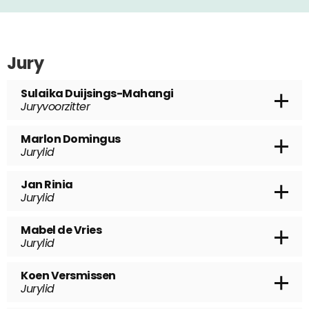
Jury
Sulaika Duijsings-Mahangi
Juryvoorzitter
Chief Privacy Officer, Ministerie van
Marlon Domingus
Infrastructuur en Waterstaat
Jurylid
Functionaris gegevensbescherming,
Jan Rinia
Erasmus Universiteit Rotterdam
Jurylid
Afdelingshoofd Gegevensbescherming en
Mabel de Vries
Privacy, Ministerie van Justitie en Veiligheid
Jurylid
Functionaris Gegevensbescherming en
Koen Versmissen
senior adviseur informatiebeveiliging, risk
Jurylid
en privacy