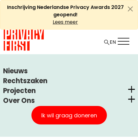
Ga
Inschrijving Nederlandse Privacy Awards 2027
naar
geopend!
de
Lees meer
inhoud
EN
Nieuws
Rechtszaken
Projecten
Over Ons
Nederlandse Privacy Awards
Privacy Awards
geven een
Privacy First
Claimstichting CUIC
Ik wil graag doneren
podium aan bedrijven en
Onze Successen
PrivacyWijzer
overheden die privacy zien
Kom in actie