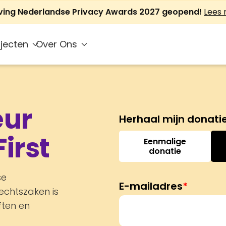
jving Nederlandse Privacy Awards 2027 geopend!
Lees
jecten
Over Ons
eur
irst
Eenmalige
donatie
se
E-mailadres
*
chtszaken is
ften en