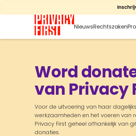
Ga
Inschri
naar
de
inhoud
Nieuws
Rechtszaken
Pro
Word donat
van Privacy F
Voor de uitvoering van haar dagelijk
werkzaamheden en het voeren van re
Privacy First geheel afhankelijk van gi
donaties.