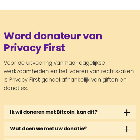
Word donateur van
Privacy First
Voor de uitvoering van haar dagelijkse
werkzaamheden en het voeren van rechtszaken
is Privacy First geheel afhankelijk van giften en
donaties.
Ik wil doneren met Bitcoin, kan dit?
Doneren met Bitcoin is zeker mogelijk.
Wat doen we met uw donatie?
Doneren via het Lightning Network
Met uw steun helpt u een klein team van