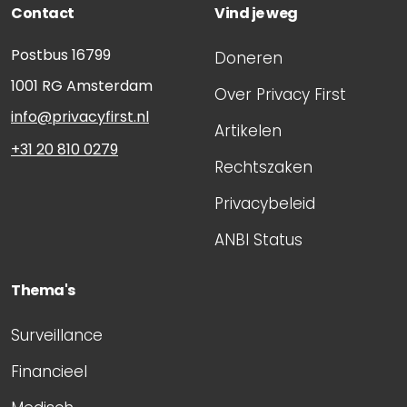
Contact
Vind je weg
een notariële akte. Een testament heeft pas
rechtskracht als de erflater en de notaris
Postbus 16799
Doneren
het testament hebben ondertekend. Neem
1001 RG
Amsterdam
contact op om de details vast te leggen.
Over Privacy First
info@privacyfirst.nl
Artikelen
+31 20 810 0279
Rechtszaken
Privacybeleid
ANBI Status
Thema's
Surveillance
Financieel