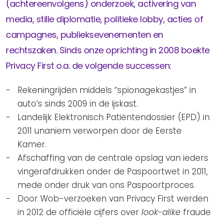
Privacy Coalitie
(achtereenvolgens) onderzoek, activering van
Nieuwsbrieven
PSD2-me-niet
media, stille diplomatie, politieke lobby, acties of
Contact
campagnes, publieksevenementen en
SpecifiekeToestemming.nl
rechtszaken. Sinds onze oprichting in 2008 boekte
Privacybeleid
Privacy First o.a. de volgende successen:
ANBI Status
Playlist
Rekeningrijden middels “spionagekastjes” in
auto’s sinds 2009 in de ijskast.
Landelijk Elektronisch Patiëntendossier (EPD) in
2011 unaniem verworpen door de Eerste
Kamer.
Afschaffing van de centrale opslag van ieders
vingerafdrukken onder de Paspoortwet in 2011,
mede onder druk van ons Paspoortproces.
Door Wob-verzoeken van Privacy First werden
in 2012 de officiële cijfers over
look-alike
fraude