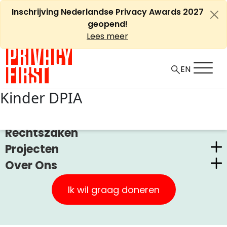
Ga
Inschrijving Nederlandse Privacy Awards 2027
naar
geopend!
de
Lees meer
inhoud
EN
Kinder DPIA
Nieuws
Rechtszaken
Projecten
Over Ons
Nederlandse Privacy Awards
Privacy First
Claimstichting CUIC
Ik wil graag doneren
Onze Successen
PrivacyWijzer
Kom in actie