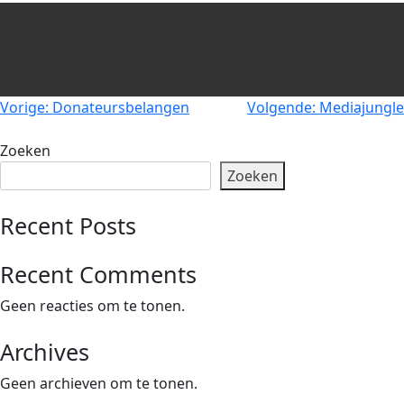
Privacy Coalitie
Nieuwsbrieven
PSD2-me-niet
Contact
SpecifiekeToestemming.nl
Privacybeleid
Berichtnavigatie
Vorige:
Donateursbelangen
Volgende:
Mediajungle
ANBI Status
Zoeken
Playlist
Zoeken
Recent Posts
Recent Comments
Geen reacties om te tonen.
Archives
Geen archieven om te tonen.