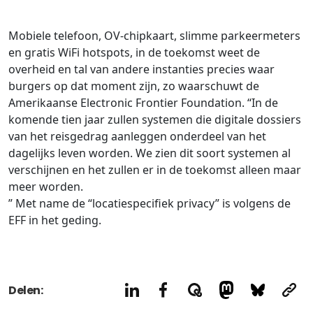
Privacy Coalitie
Nieuwsbrieven
PSD2-me-niet
Mobiele telefoon, OV-chipkaart, slimme parkeermeters
Contact
en gratis WiFi hotspots, in de toekomst weet de
SpecifiekeToestemming.nl
overheid en tal van andere instanties precies waar
Privacybeleid
burgers op dat moment zijn, zo waarschuwt de
ANBI Status
Amerikaanse Electronic Frontier Foundation. “In de
komende tien jaar zullen systemen die digitale dossiers
Playlist
van het reisgedrag aanleggen onderdeel van het
dagelijks leven worden. We zien dit soort systemen al
verschijnen en het zullen er in de toekomst alleen maar
meer worden.
” Met name de “locatiespecifiek privacy” is volgens de
EFF in het geding.
Delen: