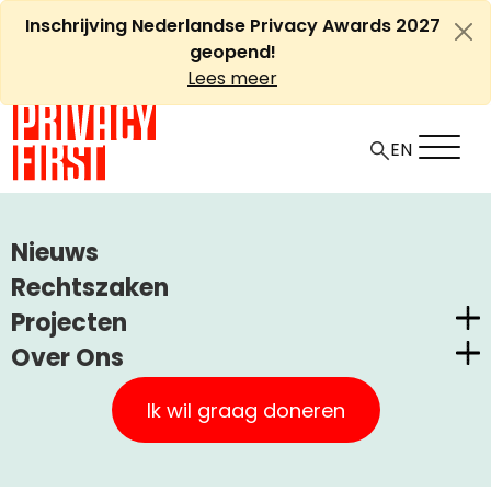
Ga
Inschrijving Nederlandse Privacy Awards 2027
naar
geopend!
de
Lees meer
inhoud
EN
HOME
ARTIKELEN
Nieuws
ANONIEM REIZEN IN TOEKOMST ONMOGELIJK
Rechtszaken
Projecten
Anoniem reizen in toekomst
Over Ons
onmogelijk
Nederlandse Privacy Awards
Privacy First
Claimstichting CUIC
Ik wil graag doneren
Onze Successen
+
A
PrivacyWijzer
-
Artikel
Uncategorized
5 augustus, 2009
A
Kom in actie