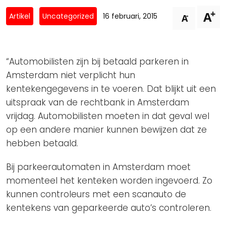
Privacy Coalitie
+
A
Nieuwsbrieven
-
Artikel
Uncategorized
16 februari, 2015
A
PSD2-me-niet
Contact
SpecifiekeToestemming.nl
Privacybeleid
“Automobilisten zijn bij betaald parkeren in
ANBI Status
Amsterdam niet verplicht hun
kentekengegevens in te voeren. Dat blijkt uit een
Playlist
uitspraak van de rechtbank in Amsterdam
vrijdag. Automobilisten moeten in dat geval wel
op een andere manier kunnen bewijzen dat ze
hebben betaald.
Bij parkeerautomaten in Amsterdam moet
momenteel het kenteken worden ingevoerd. Zo
kunnen controleurs met een scanauto de
kentekens van geparkeerde auto’s controleren.