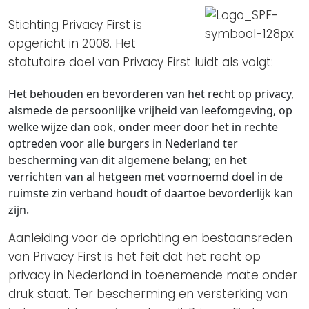
Privacy Coalitie
Nieuwsbrieven
Stichting Privacy First is
PSD2-me-niet
opgericht in 2008. Het
Contact
SpecifiekeToestemming.nl
statutaire doel van Privacy First luidt als volgt:
Privacybeleid
Het behouden en bevorderen van het recht op privacy,
ANBI Status
alsmede de persoonlijke vrijheid van leefomgeving, op
welke wijze dan ook, onder meer door het in rechte
Playlist
optreden voor alle burgers in Nederland ter
bescherming van dit algemene belang; en het
verrichten van al hetgeen met voornoemd doel in de
ruimste zin verband houdt of daartoe bevorderlijk kan
zijn.
Aanleiding voor de oprichting en bestaansreden
van Privacy First is het feit dat het recht op
privacy in Nederland in toenemende mate onder
druk staat. Ter bescherming en versterking van