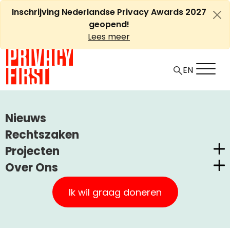
Ga
Inschrijving Nederlandse Privacy Awards 2027
naar
geopend!
de
Lees meer
inhoud
EN
HOME
ARTIKELEN
BELEID, MISSIE EN VISIE
Nieuws
Beleid, missie en visie
Rechtszaken
Projecten
Over Ons
Nederlandse Privacy Awards
+
A
-
Artikel
Uncategorized
29 augustus, 2009
A
Privacy First
Claimstichting CUIC
Ik wil graag doneren
Onze Successen
PrivacyWijzer
Doel en beleid
Kom in actie