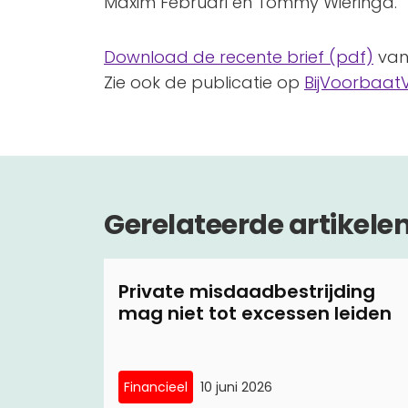
Maxim Februari en Tommy Wieringa.
Download de recente brief (pdf)
van 
Zie ook de publicatie op
BijVoorbaatV
Gerelateerde artikele
Private misdaadbestrijding
mag niet tot excessen leiden
Financieel
10 juni 2026