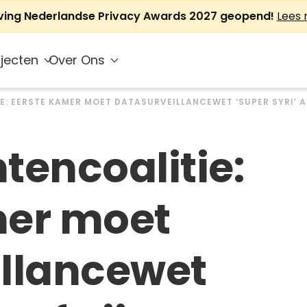
jving Nederlandse Privacy Awards 2027 geopend!
Lees
jecten
Over Ons
: EERSTE KAMER MOET DATASURVEILLANCEWET ‘SUPER SYRI’ 
tencoalitie:
mer moet
illancewet