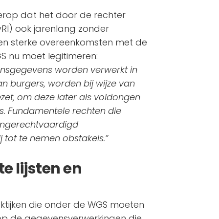
n erop dat het door de rechter
yRI) ook jarenlang zonder
zien sterke overeenkomsten met de
 nu moet legitimeren:
oonsgegevens worden verwerkt in
n burgers, worden bij wijze van
zet, om deze later als voldongen
sis. Fundamentele rechten die
ngerechtvaardigd
tot te nemen obstakels.”
e lijsten en
ktijken die onder de WGS moeten
en op de gegevensverwerkingen die