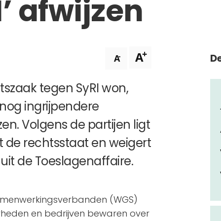
’ afwijzen
+
A
De
-
A
htszaak tegen SyRI won,
nog ingrijpendere
n. Volgens de partijen ligt
 de rechtsstaat en weigert
 uit de Toeslagenaffaire.
amenwerkingsverbanden (WGS)
rheden en bedrijven bewaren over