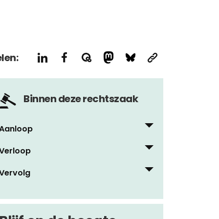
len:
Binnen deze rechtszaak
Aanloop
Verloop
12 januari, 2018
Coalitie start rechtszaak tegen
Vervolg
5 februari, 2020
Staat over risicoprofilering
Algoritmesysteem SyRI in de ban na
20 februari, 2022
uitspraak rechtbank
Burgerrechtencoalitie: Eerste Kamer