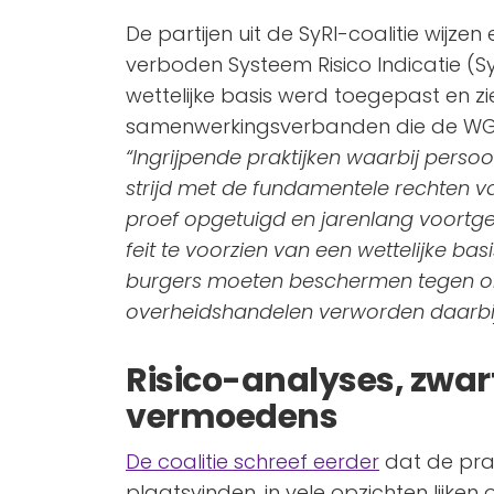
De partijen uit de SyRI-coalitie wijze
verboden Systeem Risico Indicatie (S
wettelijke basis werd toegepast en 
samenwerkingsverbanden die de WGS
“Ingrijpende praktijken waarbij pers
strijd met de fundamentele rechten va
proef opgetuigd en jarenlang voortge
feit te voorzien van een wettelijke ba
burgers moeten beschermen tegen o
overheidshandelen verworden daarbij 
Risico-analyses, zwart
vermoedens
De coalitie schreef eerder
dat de pra
plaatsvinden, in vele opzichten lijk