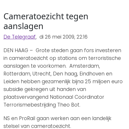
Privacy Coalitie
Nieuwsbrieven
PSD2-me-niet
Cameratoezicht tegen
Contact
SpecifiekeToestemming.nl
aanslagen
Privacybeleid
De Telegraaf
, di 26 mei 2009, 22:16
ANBI Status
DEN HAAG – Grote steden gaan fors investeren
Playlist
in cameratoezicht op stations om terroristische
aanslagen te voorkomen. Amsterdam,
Rotterdam, Utrecht, Den haag, Eindhoven en
Leiden hebben gezamenlijk bijna 25 miljoen euro
subsidie gekregen uit handen van
plaatsvervangend Nationaal Coördinator
Terrorismebestrijding Theo Bot.
NS en ProRail gaan werken aan een landelijk
stelsel van cameratoezicht.