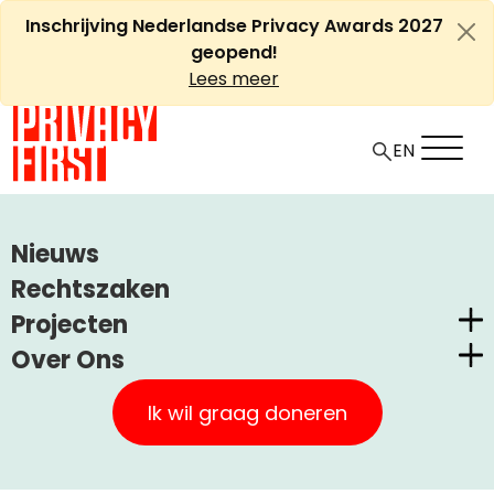
Ga
Inschrijving Nederlandse Privacy Awards 2027
naar
geopend!
de
Lees meer
inhoud
EN
HOME
ARTIKELEN
Nieuws
CAMERATOEZICHT TEGEN AANSLAGEN
Rechtszaken
Projecten
Cameratoezicht tegen
Over Ons
aanslagen
Nederlandse Privacy Awards
Privacy First
Claimstichting CUIC
Ik wil graag doneren
Onze Successen
+
A
PrivacyWijzer
-
Artikel
Uncategorized
10 oktober, 2010
A
Kom in actie