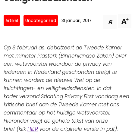
Privacy Coalitie
Nieuwsbrieven
PSD2-me-niet
+
A
Contact
-
Artikel
Uncategorized
31 januari, 2017
A
SpecifiekeToestemming.nl
Privacybeleid
ANBI Status
Op 8 februari as. debatteert de Tweede Kamer
met minister Plasterk (Binnenlandse Zaken) over
Playlist
een wetsvoorstel waardoor de privacy van
iedereen in Nederland geschonden dreigt te
kunnen worden: de nieuwe Wet op de
inlichtingen- en veiligheidsdiensten. In dat
kader verzond Stichting Privacy First vandaag een
kritische brief aan de Tweede Kamer met ons
commentaar op het huidige wetsvoorstel.
Hieronder volgt de gehele tekst van onze
brief (klik
HIER
voor de originele versie in pdf):