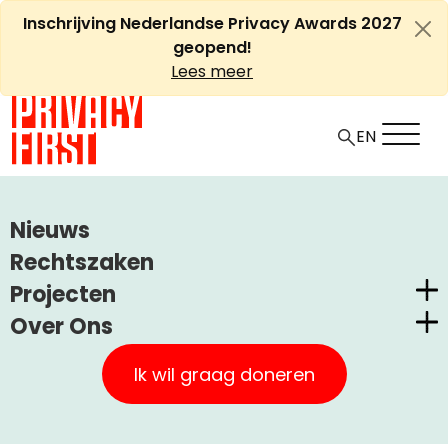
Ga
Inschrijving Nederlandse Privacy Awards 2027
naar
geopend!
de
Lees meer
inhoud
EN
HOME
ARTIKELEN
Nieuws
COMMENTAAR PRIVACY FIRST OP HERZIENING ART. 13
Rechtszaken
GRONDWET
Projecten
Over Ons
Commentaar Privacy First
Nederlandse Privacy Awards
Privacy First
op herziening art. 13
Claimstichting CUIC
Ik wil graag doneren
Grondwet
Onze Successen
PrivacyWijzer
Kom in actie