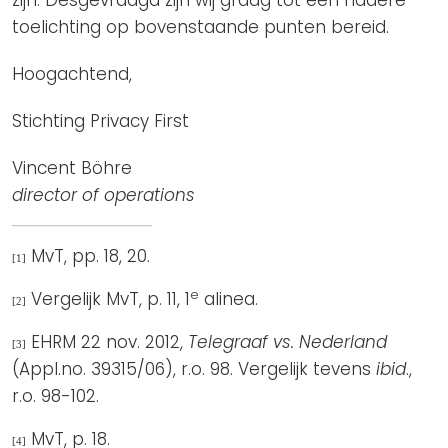
zijn. Desgevraagd zijn wij graag tot een nadere
toelichting op bovenstaande punten bereid.
Hoogachtend,
Stichting Privacy First
Vincent Böhre
director of operations
MvT, pp. 18, 20.
[1]
e
Vergelijk MvT, p. 11, 1
alinea.
[2]
EHRM 22 nov. 2012,
Telegraaf vs. Nederland
[3]
(Appl.no. 39315/06), r.o. 98. Vergelijk tevens
ibid
.,
r.o. 98-102.
MvT, p. 18.
[4]