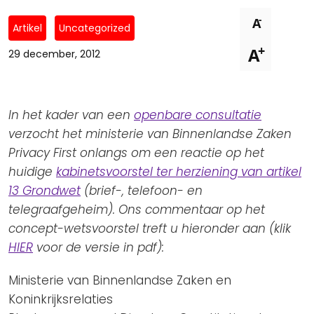
Privacy Coalitie
Nieuwsbrieven
-
A
PSD2-me-niet
Artikel
Uncategorized
Contact
+
A
SpecifiekeToestemming.nl
29 december, 2012
Privacybeleid
ANBI Status
In het kader van een
openbare consultatie
Playlist
verzocht het ministerie van Binnenlandse Zaken
Privacy First onlangs om een reactie op het
huidige
kabinetsvoorstel ter herziening van artikel
13 Grondwet
(brief-, telefoon- en
telegraafgeheim). Ons commentaar op het
concept-wetsvoorstel treft u hieronder aan (klik
HIER
voor de versie in pdf):
Ministerie van Binnenlandse Zaken en
Koninkrijksrelaties