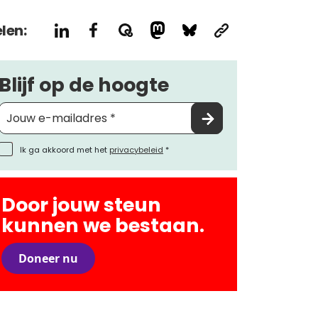
len:
Blijf op de hoogte
Ik ga akkoord met het
privacybeleid
*
Door jouw steun
kunnen we bestaan.
Doneer nu