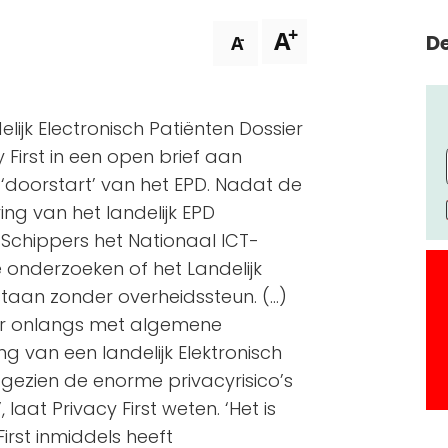
+
A
De
-
A
lijk Electronisch Patiënten Dossier
First in een open brief aan
‘doorstart’ van het EPD. Nadat de
ing van het landelijk EPD
 Schippers het Nationaal ICT-
 te onderzoeken of het Landelijk
staan zonder overheidssteun. (…)
er onlangs met algemene
g van een landelijk Elektronisch
gezien de enorme privacyrisico’s
laat Privacy First weten. ‘Het is
irst inmiddels heeft