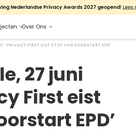
jving Nederlandse Privacy Awards 2027 geopend!
Lees
jecten
Over Ons
11: ‘PRIVACY FIRST EIST STOP VAN DOORSTART EPD’
, 27 juni
cy First eist
oorstart EPD’