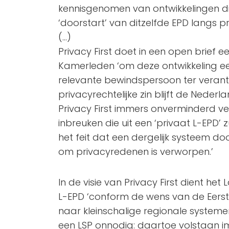
kennisgenomen van ontwikkelingen di
‘doorstart’ van ditzelfde EPD langs p
(…)
Privacy First doet in een open brief
Kamerleden ‘om deze ontwikkeling ee
relevante bewindspersoon ter verant
privacyrechtelijke zin blijft de Neder
Privacy First immers onverminderd ve
inbreuken die uit een ‘privaat L-EPD’ z
het feit dat een dergelijk systeem do
om privacyredenen is verworpen.’
In de visie van Privacy First dient het
L-EPD ‘conform de wens van de Eer
naar kleinschalige regionale systemen.
een LSP onnodig: daartoe volstaan 