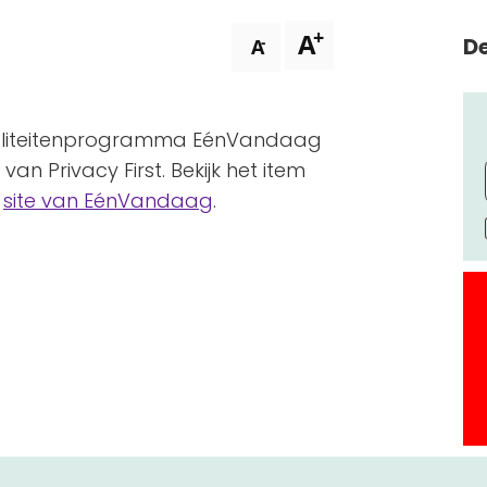
+
A
De
-
A
ualiteitenprogramma EénVandaag
an Privacy First. Bekijk het item
e
site van EénVandaag
.