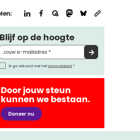
len:
Blijf op de hoogte
Ik ga akkoord met het
privacybeleid
*
Door jouw steun
kunnen we bestaan.
Doneer nu