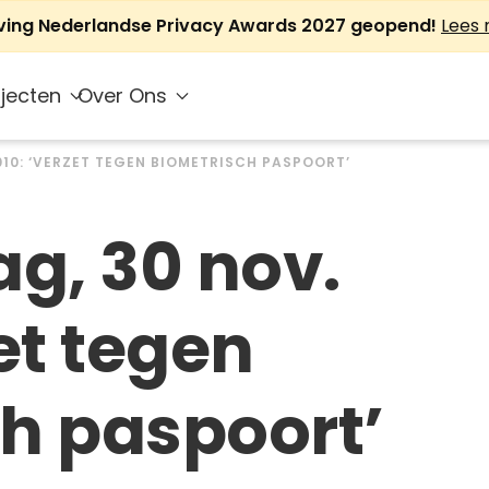
jving Nederlandse Privacy Awards 2027 geopend!
Lees
jecten
Over Ons
010: ‘VERZET TEGEN BIOMETRISCH PASPOORT’
g, 30 nov.
et tegen
h paspoort’