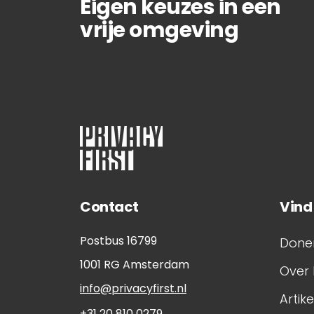
Eigen keuzes in een
vrije omgeving
Contact
Vind
Postbus 16799
Done
1001 RG
Amsterdam
Over 
info@privacyfirst.nl
Artik
+31 20 810 0279