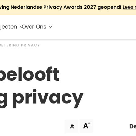
jving Nederlandse Privacy Awards 2027 geopend!
Lees
jecten
Over Ons
BETERING PRIVACY
elooft
g privacy
+
A
De
-
A