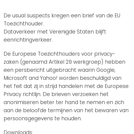
Privacy Coalitie
Nieuwsbrieven
PSD2-me-niet
De usual suspects kregen een brief van de EU
Contact
SpecifiekeToestemming.nl
Toezichthouder.
Dataverkeer met Verenigde Staten blijft
Privacybeleid
eenrichtingverkeer.
ANBI Status
De Europese Toezichthouders voor privacy-
Playlist
zaken (genaamd Artikel 29 werkgroep) hebben
een persbericht uitgebracht waarin Google,
Microsoft and Yahoo! worden beschuldigd van
het feit dat zij in strijd handelen met de Europese
Privacy richtlijn. De brieven verzoeken het
anonimiseren beter ter hand te nemen en zich
aan de beloofde termijnen van het bewaren van
persoonsgegevens te houden.
Downloads: