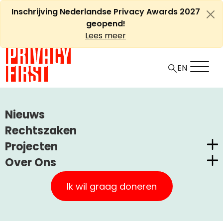
Ga
Inschrijving Nederlandse Privacy Awards 2027
naar
geopend!
de
Lees meer
inhoud
EN
HOME
ARTIKELEN
Nieuws
GOOGLE, YAHOO, MICROSOFT BERISPT DOOR EU
Rechtszaken
Projecten
Google, Yahoo, Microsoft
Over Ons
berispt door EU
Nederlandse Privacy Awards
Privacy First
Claimstichting CUIC
Ik wil graag doneren
Onze Successen
+
A
PrivacyWijzer
-
Artikel
Uncategorized
21 juni, 2010
A
Kom in actie