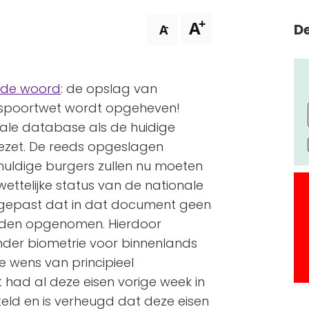
+
A
De
-
A
nde woord
: de opslag van
aspoortwet wordt opgeheven!
nale database als de huidige
ezet. De reeds opgeslagen
huldige burgers zullen nu moeten
ettelijke status van de nationale
ngepast dat in dat document geen
rden opgenomen. Hierdoor
nder biometrie voor binnenlands
 wens van principieel
t had al deze eisen vorige week in
eld en is verheugd dat deze eisen