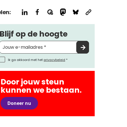
len:
Blijf op de hoogte
Ik ga akkoord met het
privacybeleid
*
Door jouw steun
kunnen we bestaan.
Doneer nu