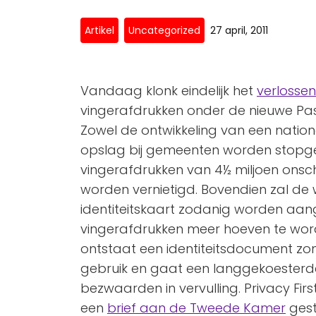
Artikel
Uncategorized
27 april, 2011
Vandaag klonk eindelijk het
verlosse
vingerafdrukken onder de nieuwe P
Zowel de ontwikkeling van een natio
opslag bij gemeenten worden stopg
vingerafdrukken van 4½ miljoen onsc
worden vernietigd. Bovendien zal de w
identiteitskaart zodanig worden aa
vingerafdrukken meer hoeven te wo
ontstaat een identiteitsdocument zo
gebruik en gaat een langgekoesterde
bezwaarden in vervulling. Privacy Firs
een
brief aan de Tweede Kamer
gest