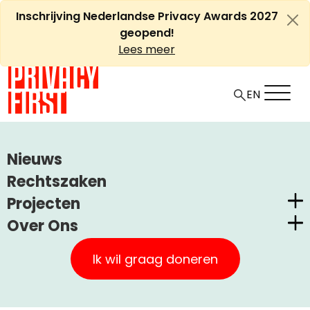
Ga
Inschrijving Nederlandse Privacy Awards 2027
naar
geopend!
de
Lees meer
inhoud
EN
HOME
ARTIKELEN
Nieuws
HOF AMSTERDAM STUURT AAN OP BODEMPROCEDURE
Rechtszaken
TEGEN KENTEKENPARKEREN
Projecten
Over Ons
Hof Amsterdam stuurt aan
Nederlandse Privacy Awards
Privacy First
op bodemprocedure tegen
Claimstichting CUIC
Ik wil graag doneren
kentekenparkeren
Onze Successen
PrivacyWijzer
Kom in actie