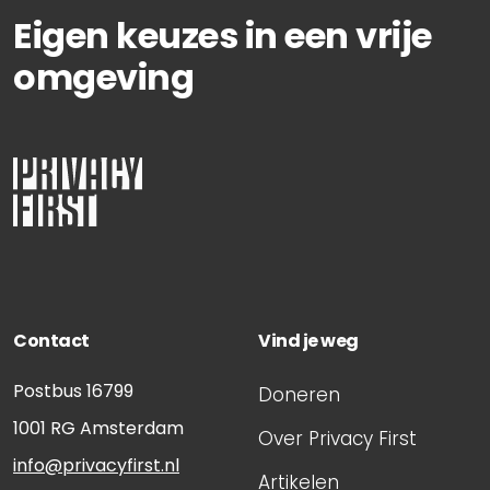
kentekenparkeren
Eigen keuzes in een vrije
omgeving
Contact
Vind je weg
Postbus 16799
Doneren
1001 RG
Amsterdam
Over Privacy First
info@privacyfirst.nl
Artikelen