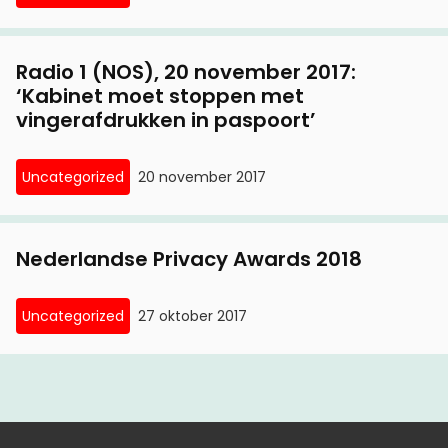
kentekenparkeren
26 februari, 2016
Radio 1 (NOS), 20 november 2017:
‘Kabinet moet stoppen met
Hoge Raad torpedeert kentekenparkeren
vingerafdrukken in paspoort’
10 november, 2015
Radio Veronica, 8 november 2015: interview met
Uncategorized
20 november 2017
voorzitter Privacy First over rechtszaken tegen
kentekenparkeren
Nederlandse Privacy Awards 2018
6 november, 2015
Uncategorized
27 oktober 2017
Hof Amsterdam zet streep door
kentekenparkeren
30 januari, 2015
Privacy First wint rechtszaak tegen