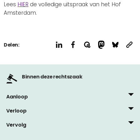
Lees
HIER
de volledige uitspraak van het Hof
Amsterdam.
Delen:
Binnen deze rechtszaak
Aanloop
Verloop
8 mei, 2015
Privacy First eist anonieme betaling bij
Vervolg
11 februari, 2019
kentekenparkeren
Nog geen artikelen in dit stadium
Hof Amsterdam erkent maatschappelijk belang