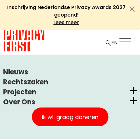
Ga
Inschrijving Nederlandse Privacy Awards 2027
naar
geopend!
de
Lees meer
inhoud
EN
HOME
ARTIKELEN
Nieuws
HOOG GISTINGGEHALTE BEREIKT IN DE POLITIEK
Rechtszaken
Projecten
Hoog gistinggehalte bereikt
Over Ons
in de politiek
Nederlandse Privacy Awards
Privacy First
Claimstichting CUIC
Ik wil graag doneren
Onze Successen
+
A
PrivacyWijzer
-
Artikel
Uncategorized
2 november, 2010
A
Kom in actie