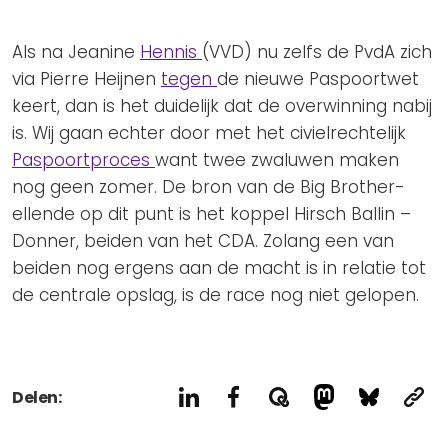
Privacy Coalitie
Nieuwsbrieven
PSD2-me-niet
Als na Jeanine
Hennis
(VVD) nu zelfs de PvdA zich
Contact
SpecifiekeToestemming.nl
via Pierre Heijnen
tegen
de nieuwe Paspoortwet
keert, dan is het duidelijk dat de overwinning nabij
Privacybeleid
is. Wij gaan echter door met het civielrechtelijk
ANBI Status
Paspoortproces
want twee zwaluwen maken
Playlist
nog geen zomer. De bron van de Big Brother-
ellende op dit punt is het koppel Hirsch Ballin –
Donner, beiden van het CDA. Zolang een van
beiden nog ergens aan de macht is in relatie tot
de centrale opslag, is de race nog niet gelopen.
Delen: