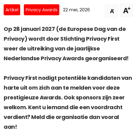
Privacy Coalitie
+
A
Nieuwsbrieven
-
Artikel
Privacy Awards
22 mei, 2026
A
PSD2-me-niet
Contact
SpecifiekeToestemming.nl
Op 28 januari 2027 (de Europese Dag van de
Privacybeleid
Privacy) wordt door Stichting Privacy First
ANBI Status
weer de uitreiking van de jaarlijkse
Playlist
Nederlandse Privacy Awards georganiseerd!
Privacy First nodigt potentiële kandidaten van
harte uit om zich aan te melden voor deze
prestigieuze Awards. Ook sponsors zijn zeer
welkom. Kent u iemand die een voordracht
verdient? Meld die organisatie dan vooral
aan!