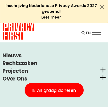
Ga
Inschrijving Nederlandse Privacy Awards 2027
naar
geopend!
de
Lees meer
inhoud
EN
HOME
ARTIKELEN
Nieuws
INSCHRIJVING NEDERLANDSE PRIVACY AWARDS 2027
Rechtszaken
GEOPEND!
Projecten
Over Ons
Inschrijving Nederlandse
Nederlandse Privacy Awards
Privacy First
Privacy Awards 2027
Claimstichting CUIC
Ik wil graag doneren
geopend!
Onze Successen
PrivacyWijzer
Kom in actie