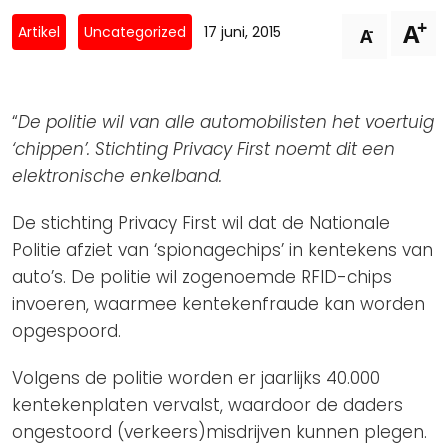
Privacy Coalitie
+
A
Nieuwsbrieven
-
Artikel
Uncategorized
17 juni, 2015
A
PSD2-me-niet
Contact
SpecifiekeToestemming.nl
Privacybeleid
“
De politie wil van alle automobilisten het voertuig
ANBI Status
‘chippen’. Stichting Privacy First noemt dit een
elektronische enkelband.
Playlist
De stichting Privacy First wil dat de Nationale
Politie afziet van ‘spionagechips’ in kentekens van
auto’s. De politie wil zogenoemde RFID-chips
invoeren, waarmee kentekenfraude kan worden
opgespoord.
Volgens de politie worden er jaarlijks 40.000
kentekenplaten vervalst, waardoor de daders
ongestoord (verkeers)misdrijven kunnen plegen.