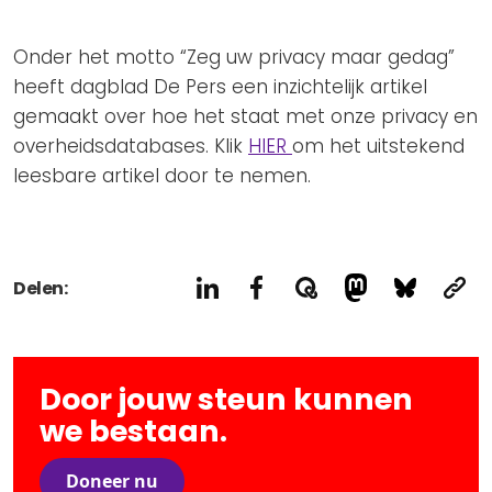
Privacy Coalitie
Nieuwsbrieven
PSD2-me-niet
Onder het motto “Zeg uw privacy maar gedag”
Contact
SpecifiekeToestemming.nl
heeft dagblad De Pers een inzichtelijk artikel
gemaakt over hoe het staat met onze privacy en
Privacybeleid
overheidsdatabases. Klik
HIER
om het uitstekend
ANBI Status
leesbare artikel door te nemen.
Playlist
Delen:
Door jouw steun kunnen
we bestaan.
Doneer nu