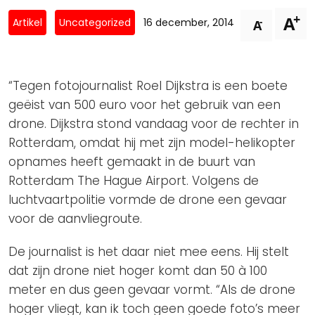
Privacy Coalitie
+
A
Nieuwsbrieven
-
Artikel
Uncategorized
16 december, 2014
A
PSD2-me-niet
Contact
SpecifiekeToestemming.nl
Privacybeleid
“Tegen fotojournalist Roel Dijkstra is een boete
ANBI Status
geëist van 500 euro voor het gebruik van een
drone. Dijkstra stond vandaag voor de rechter in
Playlist
Rotterdam, omdat hij met zijn model-helikopter
opnames heeft gemaakt in de buurt van
Rotterdam The Hague Airport. Volgens de
luchtvaartpolitie vormde de drone een gevaar
voor de aanvliegroute.
De journalist is het daar niet mee eens. Hij stelt
dat zijn drone niet hoger komt dan 50 à 100
meter en dus geen gevaar vormt. “Als de drone
hoger vliegt, kan ik toch geen goede foto’s meer