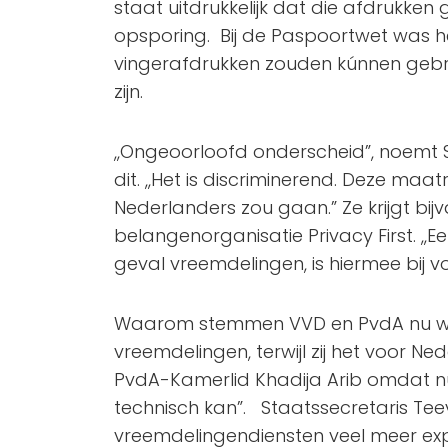
staat uitdrukkelijk dat die afdrukke
opsporing. Bij de Paspoortwet was het r
vingerafdrukken zouden kúnnen gebru
zijn.
,,Ongeoorloofd onderscheid”, noemt
dit. ,,Het is discriminerend. Deze m
Nederlanders zou gaan.” Ze krijgt bij
belangenorganisatie
Privacy
First.
,,E
geval vreemdelingen, is hiermee bij 
Waarom stemmen VVD en PvdA nu wel
vreemdelingen, terwijl zij het voor Ne
PvdA-Kamerlid Khadija Arib omdat nu 
technisch kan”. Staatssecretaris Te
vreemdelingendiensten veel meer exp