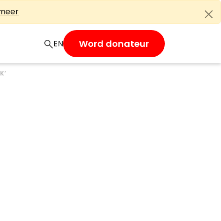
 meer
Word donateur
EN
K’