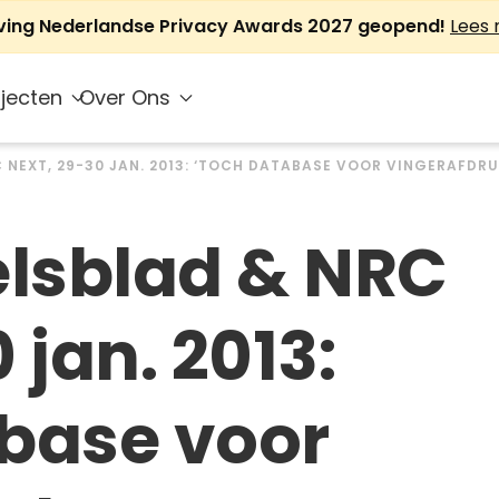
jving Nederlandse Privacy Awards 2027 geopend!
Lees
jecten
Over Ons
 NEXT, 29-30 JAN. 2013: ‘TOCH DATABASE VOOR VINGERAFDRU
lsblad & NRC
 jan. 2013:
base voor