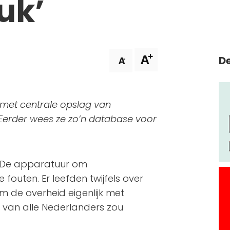
uk’
+
A
De
-
A
met centrale opslag van
Eerder wees ze zo’n database voor
. De apparatuur om
outen. Er leefden twijfels over
m de overheid eigenlijk met
 van alle Nederlanders zou