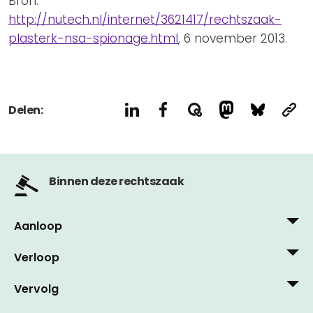
Bron:
http://nutech.nl/internet/3621417/rechtszaak-
plasterk-nsa-spionage.html
, 6 november 2013.
Delen:
Binnen deze rechtszaak
Aanloop
Verloop
13 mei, 2014
Radio 1 (NOS), 13 mei 2014: interview met Privacy
Vervolg
14 maart, 2017
First over rechtszaak ‘Burgers tegen Plasterk’
Nog geen artikelen in dit stadium