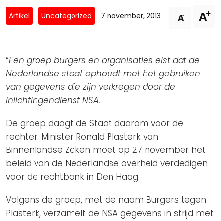
Privacy Coalitie
+
A
Nieuwsbrieven
-
Artikel
Uncategorized
7 november, 2013
A
PSD2-me-niet
Contact
SpecifiekeToestemming.nl
Privacybeleid
“
Een groep burgers en organisaties eist dat de
ANBI Status
Nederlandse staat ophoudt met het gebruiken
van gegevens die zijn verkregen door de
Playlist
inlichtingendienst NSA.
De groep daagt de Staat daarom voor de
rechter. Minister Ronald Plasterk van
Binnenlandse Zaken moet op 27 november het
beleid van de Nederlandse overheid verdedigen
voor de rechtbank in Den Haag.
Volgens de groep, met de naam Burgers tegen
Plasterk, verzamelt de NSA gegevens in strijd met