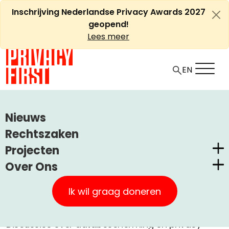
Ga
Inschrijving Nederlandse Privacy Awards 2027
naar
geopend!
de
Lees meer
inhoud
EN
HOME
ARTIKELEN
ONDERBELICHT: FINANCIËLE PRIVACY
Nieuws
Onderbelicht: financiële
Rechtszaken
Projecten
privacy
Over Ons
Nederlandse Privacy Awards
Privacy First
Claimstichting CUIC
+
A
Ik wil graag doneren
-
Artikel
Financieel
23 juni, 2022
A
Onze Successen
PrivacyWijzer
Discussies over databescherming en privacy
Kom in actie