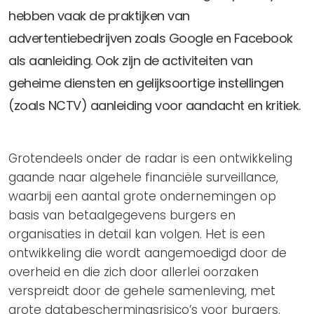
Privacy Coalitie
hebben vaak de praktijken van
Nieuwsbrieven
PSD2-me-niet
advertentiebedrijven zoals Google en Facebook
Contact
SpecifiekeToestemming.nl
als aanleiding. Ook zijn de activiteiten van
Privacybeleid
geheime diensten en gelijksoortige instellingen
ANBI Status
(zoals NCTV) aanleiding voor aandacht en kritiek.
Playlist
Grotendeels onder de radar is een ontwikkeling
gaande naar algehele financiële surveillance,
waarbij een aantal grote ondernemingen op
basis van betaalgegevens burgers en
organisaties in detail kan volgen. Het is een
ontwikkeling die wordt aangemoedigd door de
overheid en die zich door allerlei oorzaken
verspreidt door de gehele samenleving, met
grote databeschermingsrisico’s voor burgers.