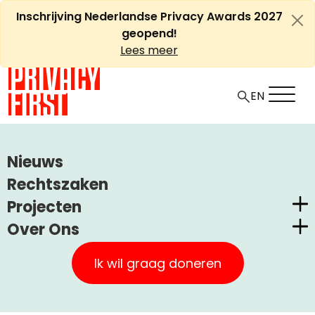
Ga
Inschrijving Nederlandse Privacy Awards 2027
naar
geopend!
de
Lees meer
inhoud
EN
HOME
ARTIKELEN
Nieuws
PERMANENTE SURVEILLANCE DREIGT ONDER NIEUWE ANTI-
Rechtszaken
WITWASREGELS
Projecten
Over Ons
Permanente surveillance
Nederlandse Privacy Awards
Privacy First
dreigt onder nieuwe anti-
Claimstichting CUIC
Ik wil graag doneren
witwasregels
Onze Successen
PrivacyWijzer
Kom in actie