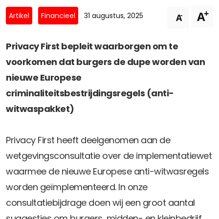
Privacy Coalitie
+
A
Nieuwsbrieven
-
Artikel
Financieel
31 augustus, 2025
A
PSD2-me-niet
Contact
SpecifiekeToestemming.nl
Privacy First bepleit waarborgen om te
Privacybeleid
voorkomen dat burgers de dupe worden van
ANBI Status
nieuwe Europese
Playlist
criminaliteitsbestrijdingsregels (anti-
witwaspakket)
Privacy First heeft deelgenomen aan de
wetgevingsconsultatie over de implementatiewet
waarmee de nieuwe Europese anti-witwasregels
worden geïmplementeerd. In onze
consultatiebijdrage doen wij een groot aantal
suggesties om burgers, midden- en kleinbedrijf