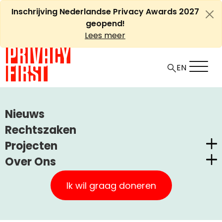
Ga
Inschrijving Nederlandse Privacy Awards 2027
naar
geopend!
de
Lees meer
inhoud
EN
HOME
ARTIKELEN
Nieuws
PRIVACY FIRST EIST INTREKKING NIEUWE PASPOORTWET
Rechtszaken
Projecten
Privacy First eist intrekking
Over Ons
nieuwe Paspoortwet
Nederlandse Privacy Awards
Privacy First
Claimstichting CUIC
Ik wil graag doneren
Onze Successen
+
A
PrivacyWijzer
-
Artikel
Uncategorized
21 april, 2011
A
Kom in actie