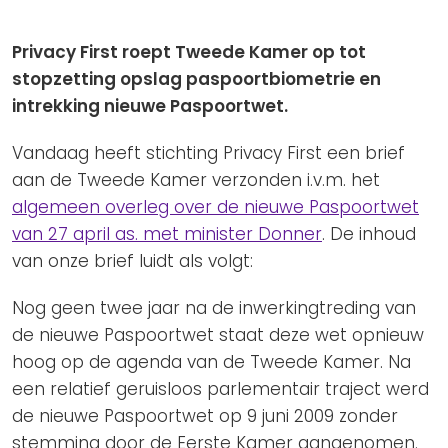
Privacy Coalitie
Nieuwsbrieven
PSD2-me-niet
Privacy First roept Tweede Kamer op tot
Contact
SpecifiekeToestemming.nl
stopzetting opslag paspoortbiometrie en
intrekking nieuwe Paspoortwet.
Privacybeleid
ANBI Status
Vandaag heeft stichting Privacy First een brief
aan de Tweede Kamer verzonden i.v.m. het
Playlist
algemeen overleg over de nieuwe Paspoortwet
van 27 april as. met minister Donner
. De inhoud
van onze brief luidt als volgt:
Nog geen twee jaar na de inwerkingtreding van
de nieuwe Paspoortwet staat deze wet opnieuw
hoog op de agenda van de Tweede Kamer. Na
een relatief geruisloos parlementair traject werd
de nieuwe Paspoortwet op 9 juni 2009 zonder
stemming door de Eerste Kamer aangenomen.