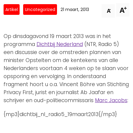
Privacy Coalitie
+
A
Nieuwsbrieven
-
Artikel
Uncategorized
21 maart, 2013
A
PSD2-me-niet
Contact
SpecifiekeToestemming.nl
Privacybeleid
Op dinsdagavond 19 maart 2013 was in het
ANBI Status
programma
Dichtbij Nederland
(NTR, Radio 5)
een discussie over de omstreden plannen van
Playlist
minister Opstelten om de kentekens van alle
Nederlanders voortaan 4 weken op te slaan voor
opsporing en vervolging. In onderstaand
fragment hoort u o.a. Vincent Böhre van Stichting
Privacy First, jurist en journalist Ab Jaafar en
schrijver en oud-politiecommissaris
Marc Jacobs
:
{mp3}dichtbij_nl_radio5_19maart2013{/mp3}