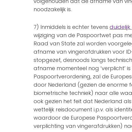
volgehouden dat de afname van vin
noodzakelijk is.
7) Inmiddels is echter tevens
duidelij
wijziging van de Paspoortwet pas me
Raad van State zal worden voorgeleg
afname van vingerafdrukken voor ID
stopgezet, desnoods langs technisch
afname momenteel nog ‘verplicht’ is
Paspoortverordening, zal de Europes
door Nederland (gezien de enorme f
biometrische techniek) naar alle waars
ook gezien het feit dat Nederland als
wettelijk reisdocument i.p.v. als ident
waardoor de Europese Paspoortver
verplichting van vingerafdrukken) n