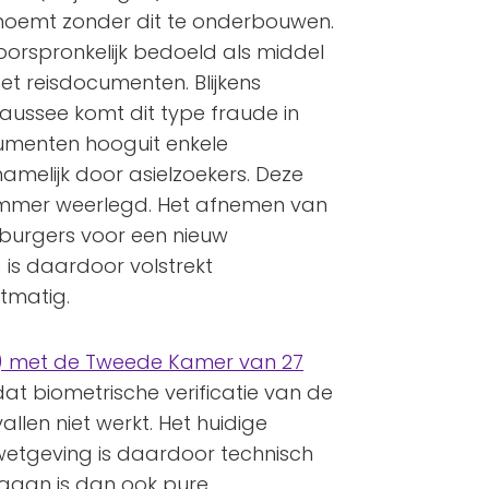
noemt zonder dit te onderbouwen.
oorspronkelijk bedoeld als middel
t reisdocumenten. Blijkens
haussee komt dit type fraude in
umenten hooguit enkele
amelijk door asielzoekers. Deze
nimmer weerlegd. Het afnemen van
 burgers voor een nieuw
 is daardoor volstrekt
tmatig.
) met de Tweede Kamer van 27
dat biometrische verificatie van de
llen niet werkt. Het huidige
wetgeving is daardoor technisch
gaan is dan ook pure