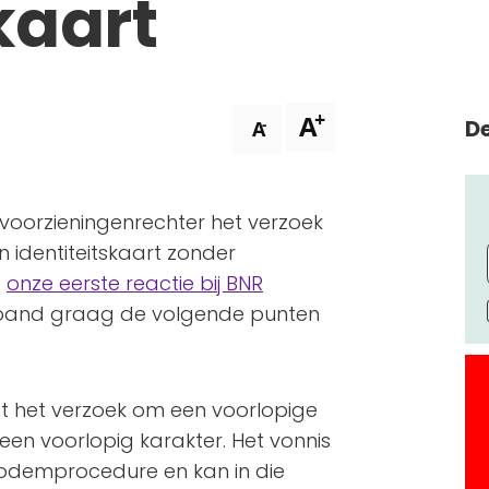
kaart
+
A
De
-
A
se voorzieningenrechter het verzoek
dentiteitskaart zonder
p
onze eerste reactie bij BNR
verband graag de volgende punten
t het verzoek om een voorlopige
een voorlopig karakter. Het vonnis
bodemprocedure en kan in die