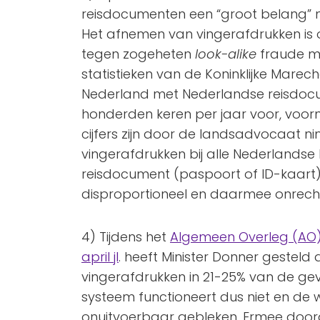
reisdocumenten een “groot belang” 
Het afnemen van vingerafdrukken is 
tegen zogeheten
look-alike
fraude me
statistieken van de Koninklijke Marec
Nederland met Nederlandse reisdoc
honderden keren per jaar voor, voorn
cijfers zijn door de landsadvocaat 
vingerafdrukken bij alle Nederlandse
reisdocument (paspoort of ID-kaart)
disproportioneel en daarmee onrech
4) Tijdens het
Algemeen Overleg (AO
april jl
. heeft Minister Donner gesteld 
vingerafdrukken in 21-25% van de geva
systeem functioneert dus niet en de 
onuitvoerbaar gebleken. Ermee door