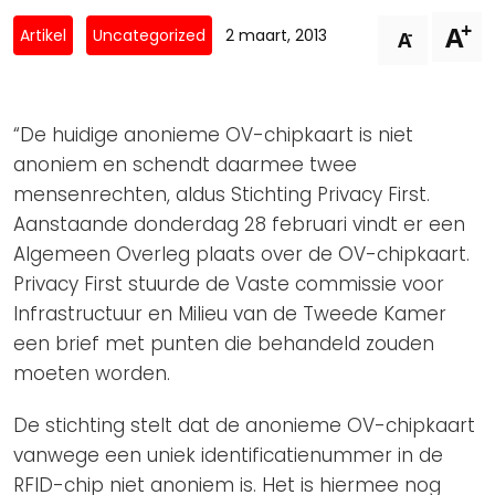
Privacy Coalitie
+
A
Nieuwsbrieven
-
Artikel
Uncategorized
2 maart, 2013
A
PSD2-me-niet
Contact
SpecifiekeToestemming.nl
Privacybeleid
“De huidige anonieme OV-chipkaart is niet
ANBI Status
anoniem en schendt daarmee twee
mensenrechten, aldus Stichting Privacy First.
Playlist
Aanstaande donderdag 28 februari vindt er een
Algemeen Overleg plaats over de OV-chipkaart.
Privacy First stuurde de Vaste commissie voor
Infrastructuur en Milieu van de Tweede Kamer
een brief met punten die behandeld zouden
moeten worden.
De stichting stelt dat de anonieme OV-chipkaart
vanwege een uniek identificatienummer in de
RFID-chip niet anoniem is. Het is hiermee nog