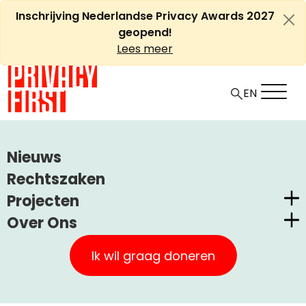
Ga
Inschrijving Nederlandse Privacy Awards 2027
naar
geopend!
de
Lees meer
inhoud
EN
HOME
ARTIKELEN
Nieuws
SHAY DANON, ADVISEUR PRIVACY FIRST
Rechtszaken
Projecten
Shay Danon, adviseur
Over Ons
Privacy First
Nederlandse Privacy Awards
Privacy First
Claimstichting CUIC
Ik wil graag doneren
Onze Successen
+
A
PrivacyWijzer
-
Artikel
Uncategorized
31 januari, 2016
A
Kom in actie