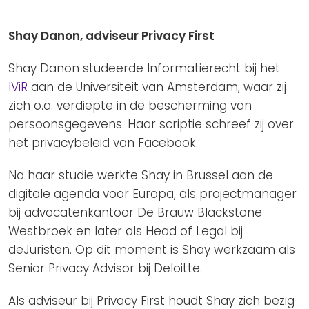
Privacy Coalitie
Nieuwsbrieven
PSD2-me-niet
Shay Danon, adviseur Privacy First
Contact
SpecifiekeToestemming.nl
Shay Danon studeerde Informatierecht bij het
Privacybeleid
IViR
aan de Universiteit van Amsterdam, waar zij
ANBI Status
zich o.a. verdiepte in de bescherming van
persoonsgegevens. Haar scriptie schreef zij over
Playlist
het privacybeleid van Facebook.
Na haar studie werkte Shay in Brussel aan de
digitale agenda voor Europa, als projectmanager
bij advocatenkantoor De Brauw Blackstone
Westbroek en later als Head of Legal bij
deJuristen. Op dit moment is Shay werkzaam als
Senior Privacy Advisor bij Deloitte.
Als adviseur bij Privacy First houdt Shay zich bezig