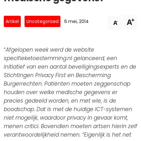
Privacy Coalitie
Nieuwsbrieven
PSD2-me-niet
+
A
Contact
-
Artikel
Uncategorized
6 mei, 2014
A
SpecifiekeToestemming.nl
Privacybeleid
ANBI Status
“
Afgelopen week werd de website
specifieketoestemming.nl gelanceerd, een
Playlist
initiatief van een aantal beveiligingsexperts en de
Stichtingen Privacy First en Bescherming
Burgerrechten. Patiënten moeten zeggenschap
houden over welke medische gegevens er
precies gedeeld worden, en met wie, is de
boodschap. Dat is met de huidige ICT-systemen
niet mogelijk, waardoor privacy in gevaar komt,
menen critici. Bovendien moeten artsen hierin zelf
verantwoordelijkheid nemen. “Eigenlijk is het net