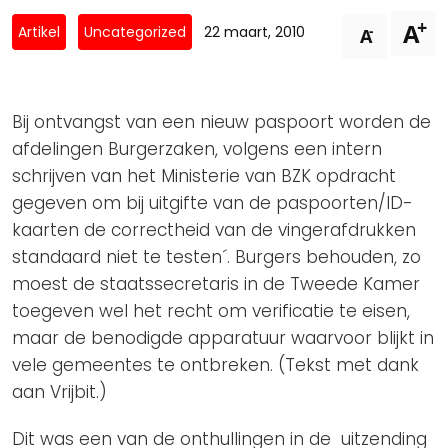
Privacy Coalitie
+
A
Nieuwsbrieven
-
Artikel
Uncategorized
22 maart, 2010
A
PSD2-me-niet
Contact
SpecifiekeToestemming.nl
Privacybeleid
Bij ontvangst van een nieuw paspoort worden de
ANBI Status
afdelingen Burgerzaken, volgens een intern
schrijven van het Ministerie van BZK opdracht
Playlist
gegeven om bij uitgifte van de paspoorten/ID-
kaarten de correctheid van de vingerafdrukken
standaard niet te testen´. Burgers behouden, zo
moest de staatssecretaris in de Tweede Kamer
toegeven wel het recht om verificatie te eisen,
maar de benodigde apparatuur waarvoor blijkt in
vele gemeentes te ontbreken. (Tekst met dank
aan Vrijbit.)
Dit was een van de onthullingen in de uitzending