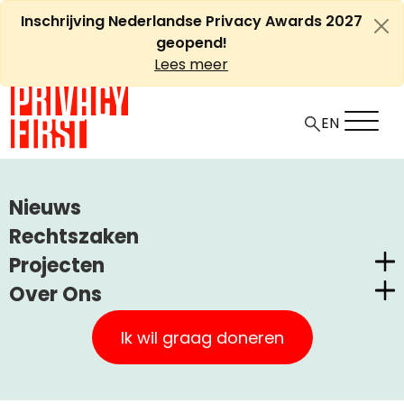
Ga
Inschrijving Nederlandse Privacy Awards 2027
naar
geopend!
de
Lees meer
inhoud
EN
HOME
ARTIKELEN
Nieuws
STAAT UW VINGERAFDRUK WEL GOED IN UW NIEUWE
Rechtszaken
PASPOORT?
Projecten
Over Ons
Staat uw vingerafdruk wel
Nederlandse Privacy Awards
Privacy First
goed in uw nieuwe
Claimstichting CUIC
Ik wil graag doneren
paspoort?
Onze Successen
PrivacyWijzer
Kom in actie