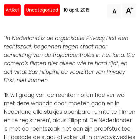
Privacy Coalitie
+
A
Nieuwsbrieven
-
Artikel
Uncategorized
10 april, 2015
A
PSD2-me-niet
Contact
SpecifiekeToestemming.nl
Privacybeleid
“
In Nederland is de organisatie Privacy First een
ANBI Status
rechtszaak begonnen tegen staat naar
aanleiding van de trajectcontroles in het land. Die
Playlist
camera’s filmen niet alleen wie te hard rijdt, en
dat vindt Bas Filippini, de voorzitter van Privacy
First, niet kunnen.
‘Ik wil graag van de rechter horen hoe ver we
met deze waanzin door moeten gaan en in
Nederland alle stukjes openbare ruimte te filmen
en te registreren’, aldus Filippini. De Nederlander
is met de rechtszaak niet aan zijn proefstuk toe.
Hij daagde de staat al vaker uit in privacykwesties