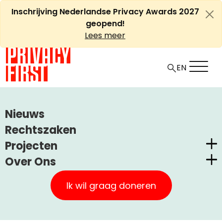
Ga
Inschrijving Nederlandse Privacy Awards 2027
naar
geopend!
de
Lees meer
inhoud
EN
HOME
ARTIKELEN
Nieuws
STANDAARD.BE (BELGIË), 4 APRIL 2015: ‘TRAJECTCONTROLE
Rechtszaken
IS ONWETTIG’
Projecten
Over Ons
Standaard.be (België), 4
Nederlandse Privacy Awards
Privacy First
april 2015: ‘Trajectcontrole is
Claimstichting CUIC
Ik wil graag doneren
onwettig’
Onze Successen
PrivacyWijzer
Kom in actie