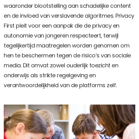
Privacy Coalitie
waaronder blootstelling aan schadelijke content
Nieuwsbrieven
PSD2-me-niet
en de invloed van verslavende algoritmes. Privacy
Contact
SpecifiekeToestemming.nl
First pleit voor een aanpak die de privacy en
Privacybeleid
autonomie van jongeren respecteert, terwijl
tegelijkertijd maatregelen worden genomen om
ANBI Status
hen te beschermen tegen de risico’s van sociale
Playlist
media. Dit omvat zowel ouderlijk toezicht en
onderwijs als strikte regelgeving en
verantwoordelijkheid van de platforms zelf.