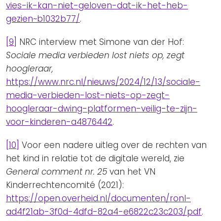
vies-ik-kan-niet-geloven-dat-ik-het-heb-
gezien~b1032b77/
.
[9]
NRC interview met Simone van der Hof:
Sociale media verbieden lost niets op, zegt
hoogleraar,
https://www.nrc.nl/nieuws/2024/12/13/sociale-
media-verbieden-lost-niets-op-zegt-
hoogleraar-dwing-platformen-veilig-te-zijn-
voor-kinderen-a4876442
.
[10]
Voor een nadere uitleg over de rechten van
het kind in relatie tot de digitale wereld, zie
General comment nr. 25
van het VN
Kinderrechtencomité (2021):
https://open.overheid.nl/documenten/ronl-
ad4f21ab-3f0d-4dfd-82a4-e6822c23c203/pdf
.