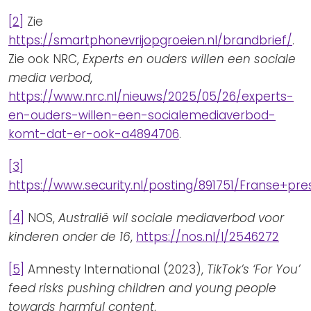
[2]
Zie
https://smartphonevrijopgroeien.nl/brandbrief/
.
Zie ook NRC,
Experts en ouders willen een sociale
media verbod
,
https://www.nrc.nl/nieuws/2025/05/26/experts-
en-ouders-willen-een-socialemediaverbod-
komt-dat-er-ook-a4894706
.
[3]
https://www.security.nl/posting/891751/Franse+
[4]
NOS,
Australië wil sociale mediaverbod voor
kinderen onder de 16
,
https://nos.nl/l/2546272
[5]
Amnesty International (2023),
TikTok’s ‘For You’
feed risks pushing children and young people
towards harmful content
,