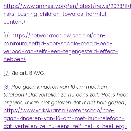
https://www.amnesty.org/en/latest/news/2023/11/t
risks-pushing-children-towards-harmful-
content/
.
[6]
https://netwerkmediawijsheid.nl/een-
minimumleeftijd-voor-sociale-media-een-
verbod-kan-zelfs-een-tegengesteld-effect-
hebben/
[7]
Zie art. 8 AVG.
[8]
Hoe gaan kinderen van 10 om met hun
telefoon? Dat vertellen ze nu eens zelf. ‘Het is heel
erg vies, ik kan niet geloven dat ik het heb gezien’
,
https://www.volkskrant.nl/wetenschap/hoe-
gaan-kinderen-van-10-om-met-hun-telefoon-
dat-vertellen-ze-nu-eens-zelf-het-is-heel-erg-