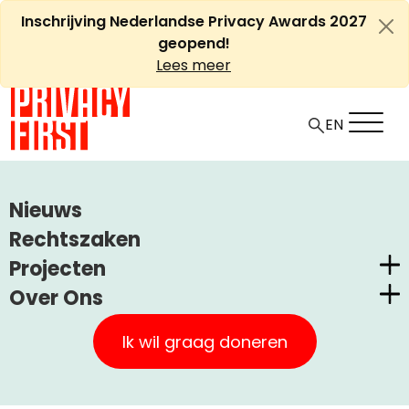
Ga
Inschrijving Nederlandse Privacy Awards 2027
naar
geopend!
de
Lees meer
inhoud
EN
HOME
ARTIKELEN
Nieuws
VOLKSKRANT, 7 MEI 2010: ‘RECHTSZAAK OM VINGERAFDRUK
Rechtszaken
OP PAS’
Projecten
Over Ons
Volkskrant, 7 mei 2010:
Nederlandse Privacy Awards
Privacy First
‘Rechtszaak om
Claimstichting CUIC
Ik wil graag doneren
vingerafdruk op pas’
Onze Successen
PrivacyWijzer
Kom in actie