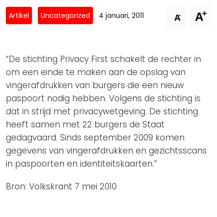
Privacy Coalitie
+
A
Nieuwsbrieven
-
Artikel
Uncategorized
4 januari, 2011
A
PSD2-me-niet
Contact
SpecifiekeToestemming.nl
Privacybeleid
“De stichting
Privacy First schakelt de rechter in
ANBI Status
om een einde te maken aan de opslag van
vingerafdrukken van burgers die een nieuw
Playlist
paspoort nodig hebben. Volgens de stichting is
dat in strijd met privacywetgeving. De stichting
heeft samen met 22 burgers de Staat
gedagvaard. Sinds september 2009 komen
gegevens van vingerafdrukken en gezichtsscans
in paspoorten en identiteitskaarten.”
Bron: Volkskrant 7 mei 2010