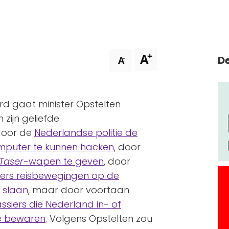
+
A
De
-
A
rd gaat minister Opstelten
zijn geliefde
 door de
Nederlandse politie de
mputer te kunnen hacken
, door
Taser
-wapen te geven
, door
ders reisbewegingen op de
 slaan
, maar door voortaan
ssiers die Nederland in- of
te bewaren
. Volgens Opstelten zou