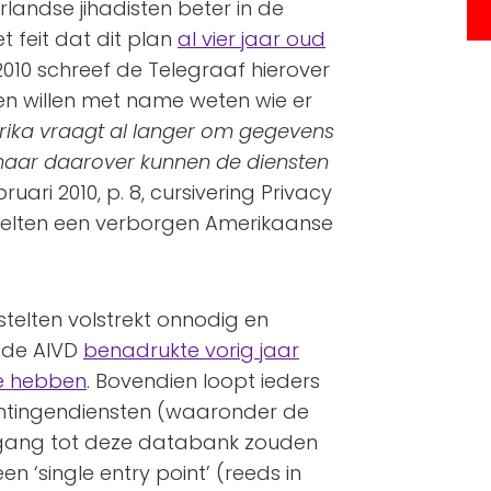
landse jihadisten beter in de
 feit dat dit plan
al vier jaar oud
010 schreef de Telegraaf hierover
ten willen met name weten wie er
ika vraagt al langer om gegevens
aar daarover kunnen de diensten
ruari 2010, p. 8, cursivering Privacy
pstelten een verborgen Amerikaanse
stelten volstrekt onnodig en
n de AIVD
benadrukte vorig jaar
e hebben
. Bovendien loopt ieders
ichtingendiensten (waaronder de
egang tot deze databank zouden
en ‘single entry point’ (reeds in