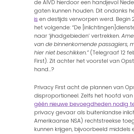
de AIVD hierdoor een handjevol Neder
gaten kunnen houden. Dit ondanks het
is
en destijds verworpen werd. Begin 2
het volgende: “De [inlichtingen]diens
naar ‘jihadgebieden’ vertrekken.
Amer
van de binnenkomende passagiers, m
hier niet beschikken.”
(Telegraaf 12 feb
First). Zit achter het voorstel van O
hand…?
Privacy First acht de plannen van Op
disproportioneel. Zelfs het hoofd va
géén nieuwe bevoegdheden nodig t
privacy gevaar als buitenlandse inl
Amerikaanse NSA) rechtstreekse to
kunnen krijgen, bijvoorbeeld middels e