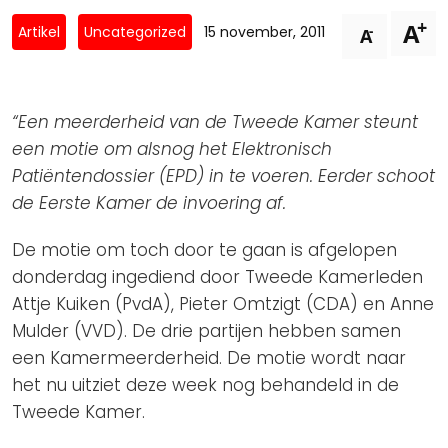
Privacy Coalitie
+
A
Nieuwsbrieven
-
Artikel
Uncategorized
15 november, 2011
A
PSD2-me-niet
Contact
SpecifiekeToestemming.nl
Privacybeleid
“Een meerderheid van de Tweede Kamer steunt
ANBI Status
een motie om alsnog het Elektronisch
Patiëntendossier (EPD) in te voeren. Eerder schoot
Playlist
de Eerste Kamer de invoering af.
De motie om toch door te gaan is afgelopen
donderdag ingediend door Tweede Kamerleden
Attje Kuiken (PvdA), Pieter Omtzigt (CDA) en Anne
Mulder (VVD). De drie partijen hebben samen
een Kamermeerderheid. De motie wordt naar
het nu uitziet deze week nog behandeld in de
Tweede Kamer.