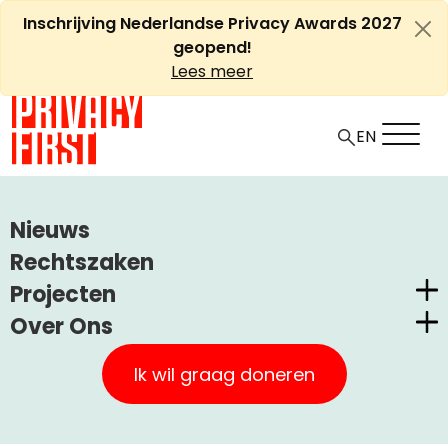
Ga
Inschrijving Nederlandse Privacy Awards 2027
naar
geopend!
de
Lees meer
inhoud
EN
HOME
ARTIKELEN
Nieuws
WEBWERELD, 17 FEB. 2011: ‘HOGER BEROEP TEGEN
Rechtszaken
VINGERAFDRUKDATABASE’
Projecten
Over Ons
Webwereld, 17 feb. 2011:
Nederlandse Privacy Awards
Privacy First
‘Hoger beroep tegen
Claimstichting CUIC
Ik wil graag doneren
vingerafdrukdatabase’
Onze Successen
PrivacyWijzer
Kom in actie