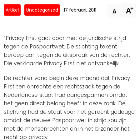
Privacy Coalitie
+
A
Nieuwsbrieven
-
Artikel
Uncategorized
17 februari, 2011
A
PSD2-me-niet
Contact
SpecifiekeToestemming.nl
Privacybeleid
“Privacy First gaat door met de juridische strijd
ANBI Status
tegen de Paspoortwet. De stichting tekent
beroep aan tegen de uitspraak van de rechter.
Playlist
Die verklaarde Privacy First niet ontvankelijk.
De rechter vond begin deze maand dat Privacy
First ten onrechte een rechtszaak tegen de
Nederlandse staat had aangespannen omdat
het geen direct belang heeft in deze zaak. De
stichting had de staat voor het gerecht gedaagd
omdat de nieuwe Paspoortwet in strijd zou zijn
met de mensenrechten en in het bijzonder het
recht op privacy.