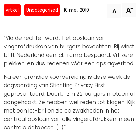
Privacy Coalitie
+
A
Nieuwsbrieven
-
Artikel
Uncategorized
10 mei, 2010
A
PSD2-me-niet
Contact
SpecifiekeToestemming.nl
Privacybeleid
“Via de rechter wordt het opslaan van
ANBI Status
vingerafdrukken van burgers bevochten. Bij winst
blijft Nederland een ict-ramp bespaard. Vijf zere
Playlist
plekken, en dus redenen vóór een opslagverbod.
Na een grondige voorbereiding is deze week de
dagvaarding van Stichting Privacy First
gepresenteerd. Daarbij zijn 22 burgers meteen al
aangehaakt. Ze hebben wel reden tot klagen. Kijk
met een ict-bril en zie de zwakheden in het
centraal opslaan van alle vingerafdrukken in een
centrale database. (…)”