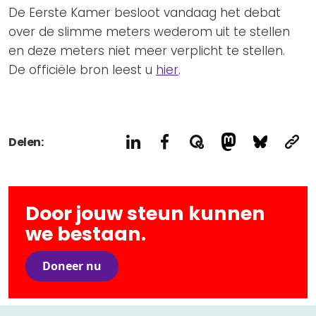
Privacy Coalitie
De Eerste Kamer besloot vandaag het debat
Nieuwsbrieven
PSD2-me-niet
over de slimme meters wederom uit te stellen
Contact
en deze meters niet meer verplicht te stellen.
SpecifiekeToestemming.nl
De officiële bron leest u
hier
.
Privacybeleid
ANBI Status
Playlist
Delen:
Door jouw steun kunnen
we bestaan.
Doneer nu