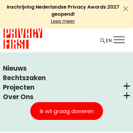
Ga
Inschrijving Nederlandse Privacy Awards 2027
naar
geopend!
de
Lees meer
inhoud
EN
HOME
ARTIKELEN
WET SLIMME METERS OPGESCHORT
Nieuws
Wet slimme meters
Rechtszaken
Projecten
opgeschort
Over Ons
Nederlandse Privacy Awards
Privacy First
Claimstichting CUIC
+
A
Ik wil graag doneren
-
Artikel
Uncategorized
8 april, 2009
A
Onze Successen
PrivacyWijzer
Kom in actie