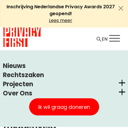
Ga
Inschrijving Nederlandse Privacy Awards 2027
naar
geopend!
de
Lees meer
inhoud
EN
HOME
ARTIKELEN
Nieuws
WETSVOORSTEL NON-PROFIT ONDERMIJNT
Rechtszaken
MAATSCHAPPELIJK MIDDENVELD
Projecten
Over Ons
Wetsvoorstel non-profit
Nederlandse Privacy Awards
Privacy First
ondermijnt
Claimstichting CUIC
Ik wil graag doneren
maatschappelijk
Onze Successen
PrivacyWijzer
middenveld
Kom in actie