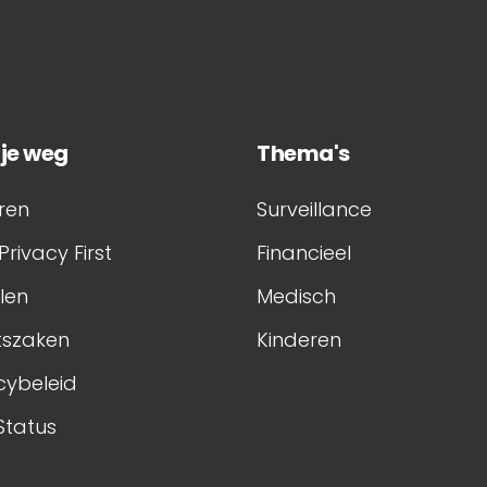
 je weg
Thema's
ren
Surveillance
Privacy First
Financieel
elen
Medisch
tszaken
Kinderen
cybeleid
Status