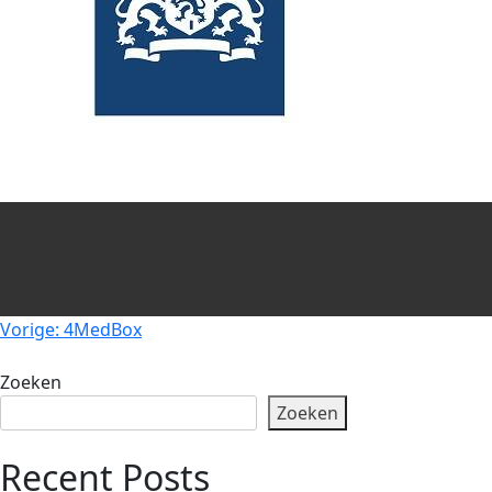
Berichtnavigatie
Vorige:
4MedBox
Zoeken
Zoeken
Recent Posts