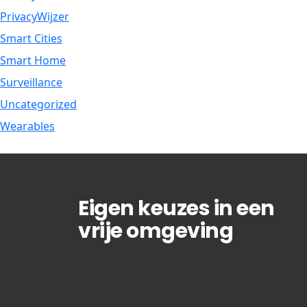
PrivacyWijzer
Smart Cities
Smart Home
Surveillance
Uncategorized
Wearables
Eigen keuzes in een
vrije omgeving