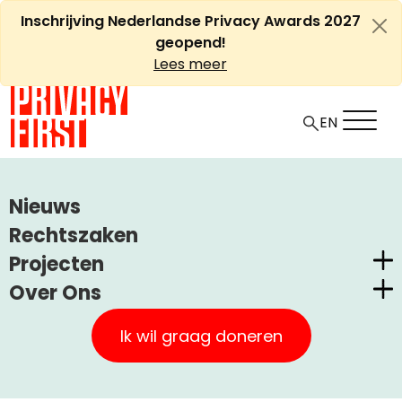
Ga
Inschrijving Nederlandse Privacy Awards 2027
naar
geopend!
de
Lees meer
inhoud
EN
HOME
ARTIKELEN
Nieuws
ADVOCATENBLAD, AUGUSTUS 2014: ‘TYPISCH OPSTELTEN’
Rechtszaken
Projecten
Advocatenblad, augustus
Over Ons
2014: ‘Typisch Opstelten’
Nederlandse Privacy Awards
Privacy First
Claimstichting CUIC
Ik wil graag doneren
Onze Successen
+
A
PrivacyWijzer
-
Artikel
Uncategorized
14 oktober, 2014
A
Kom in actie