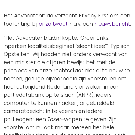
Privacy Coalitie
Nieuwsbrieven
PSD2-me-niet
Het Advocatenblad verzocht Privacy First om een
Contact
SpecifiekeToestemming.nl
toelichting bij
onze tweet
n.a.v. een
nieuwsbericht
:
Privacybeleid
“Het Advocatenblad.nl kopte: ‘GroenLinks:
ANBI Status
inperken legaliteitsbeginsel “slecht idee”‘. Typisch
Opstelten! Wij hadden niet anders verwacht van
Playlist
een minister die al jaren bewijst het met de
principes van onze rechtsstaat niet al te nauw te
nemen, getuige bijvoorbeeld zijn voorstellen om
heel autorijdend Nederland vier weken in een
politiedatabank op te slaan (ANPR), ieders
computer te kunnen hacken, ongebreideld
cameratoezicht in te voeren en iedere
politieagent een
Taser
-wapen te geven. Zijn
voorstel om nu ook maar meteen het hele