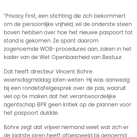
Privacy Coalitie
Nieuwsbrieven
PSD2-me-niet
“Privacy First, een stichting die zich bekommert
Contact
SpecifiekeToestemming.nl
om de persoonlijke vrijheid, wil de onderste steen
boven hebben over hoe het nieuwe paspoort tot
Privacybeleid
stand is gekomen. Ze spant daarom
ANBI Status
zogenoemde WOB-procedures aan, zaken in het
Playlist
kader van de Wet Openbaarheid van Bestuur.
Dat heeft directeur Vincent Böhre
woensdagmiddag laten weten. Hij was aanwezig
bij een rondetafelgesprek over de pas, waaruit
viel op te maken dat het verantwoordelijke
agentschap BPR geen kritiek op de plannen voor
het paspoort duldde.
Böhre zegt dat vrijwel niemand weet wat zich er
de laatste jaren heeft afgespeeld bij genoemd