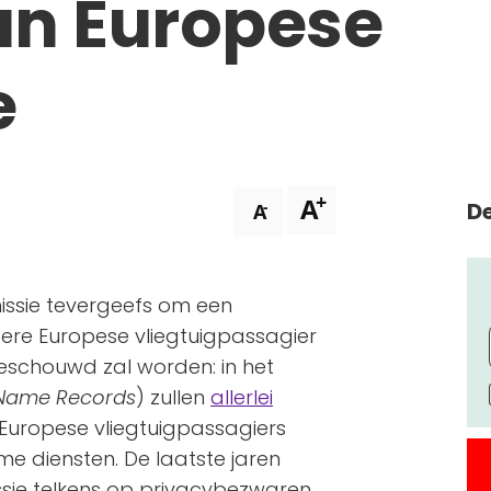
an Europese
e
+
A
De
-
A
issie tevergeefs om een
ere Europese vliegtuigpassagier
 beschouwd zal worden: in het
Name Records
) zullen
allerlei
Europese vliegtuigpassagiers
 diensten. De laatste jaren
sie telkens op privacybezwaren,