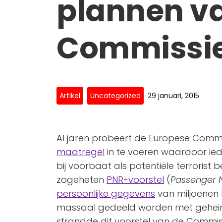
plannen v
Commissi
Artikel
Uncategorized
29 januari, 2015
Al jaren probeert de Europese Comm
maatregel
in te voeren waardoor ied
bij voorbaat als potentiële terrorist
zogeheten
PNR-voorstel
(
Passenger 
persoonlijke gegevens
van miljoenen 
massaal gedeeld worden met geheime
strandde dit voorstel van de Commis