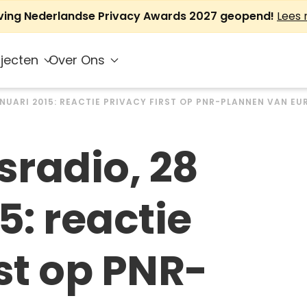
jving Nederlandse Privacy Awards 2027 geopend!
Lees
jecten
Over Ons
ANUARI 2015: REACTIE PRIVACY FIRST OP PNR-PLANNEN VAN E
radio, 28
5: reactie
st op PNR-