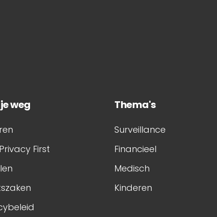
 je weg
Thema's
ren
Surveillance
Privacy First
Financieel
elen
Medisch
tszaken
Kinderen
cybeleid