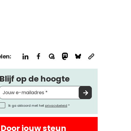
len:
Blijf op de hoogte
Ik ga akkoord met het
privacybeleid
*
Door jouw steun