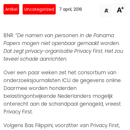
Privacy Coalitie
+
A
Nieuwsbrieven
-
Artikel
Uncategorized
7 april, 2016
A
PSD2-me-niet
Contact
SpecifiekeToestemming.nl
Privacybeleid
BNR: “
De namen van personen in de Panama
ANBI Status
Papers mogen niet openbaar gemaakt worden.
Dat zegt privacy-organisatie Privacy First. Het zou
Playlist
teveel schade aanrichten.
Over een paar weken zet het consortium van
onderzoeksjournalisten ICIJ de gegevens online.
Daarmee worden honderden
belastingontwijkende Nederlanders mogelijk
onterecht aan de schandpaal genageld, vreest
Privacy First.
Volgens Bas Filippini, voorzitter van Privacy First,