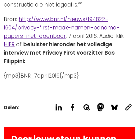
constructie die niet legaal is.””
Bron:
http://www.bnr.nl/nieuws/194822-
1604/privacy-first-maak-namen-panama-
papers-niet-openbaar
, 7 april 2016. Audio: klik
HIER
of
beluister hieronder het volledige
interview met Privacy First voorzitter Bas
Filippini:
{mp3}BNR_7april2016{/mp3}
Delen:
Door jouw steun kunnen