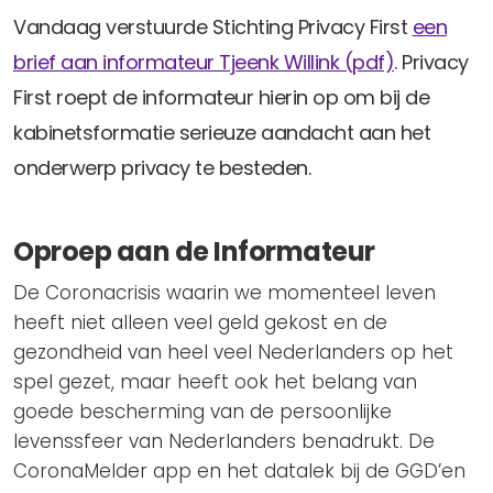
Privacy Coalitie
Vandaag verstuurde Stichting Privacy First
een
Nieuwsbrieven
PSD2-me-niet
brief aan informateur Tjeenk Willink (pdf)
. Privacy
Contact
SpecifiekeToestemming.nl
First roept de informateur hierin op om bij de
Privacybeleid
kabinetsformatie serieuze aandacht aan het
ANBI Status
onderwerp privacy te besteden.
Playlist
Oproep aan de Informateur
De Coronacrisis waarin we momenteel leven
heeft niet alleen veel geld gekost en de
gezondheid van heel veel Nederlanders op het
spel gezet, maar heeft ook het belang van
goede bescherming van de persoonlijke
levenssfeer van Nederlanders benadrukt. De
CoronaMelder app en het datalek bij de GGD’en