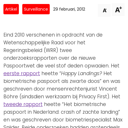
Privacy Coalitie
+
A
Nieuwsbrieven
-
Artikel
Surveillance
29 februari, 2012
A
PSD2-me-niet
Contact
SpecifiekeToestemming.nl
Privacybeleid
Eind 2010 verschenen in opdracht van de
ANBI Status
Wetenschappelijke Raad voor het
Regeringsbeleid (WRR) twee
Playlist
onderzoeksrapporten over de nieuwe
Paspoortwet die veel stof deden opwaaien. Het
eerste rapport
heette “
Happy Landings?
Het
biometrische paspoort als zwarte doos” en was
geschreven door mensenrechtenjurist Vincent
Böhre (sindsdien werkzaam bij Privacy First). Het
tweede rapport
heette “Het biometrische
paspoort in Nederland: crash of zachte landing”
en was geschreven door biometriespecialist Max
Snijder. Beide onderzoeken hadden grotendeels