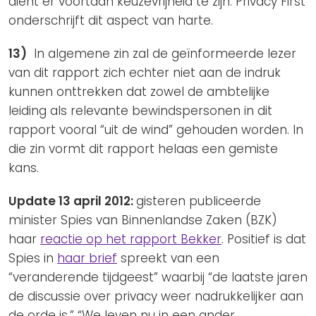
dient er voortaan keuzevrijheid te zijn. Privacy First
onderschrijft dit aspect van harte.
13)
In algemene zin zal de geïnformeerde lezer
van dit rapport zich echter niet aan de indruk
kunnen onttrekken dat zowel de ambtelijke
leiding als relevante bewindspersonen in dit
rapport vooral “uit de wind” gehouden worden. In
die zin vormt dit rapport helaas een gemiste
kans.
Update 13 april 2012:
gisteren publiceerde
minister Spies van Binnenlandse Zaken (BZK)
haar
reactie op het rapport Bekker
. Positief is dat
Spies in
haar brief
spreekt van een
“veranderende tijdgeest” waarbij “de laatste jaren
de discussie over privacy weer nadrukkelijker aan
de orde is.” “We leven nu in een ander