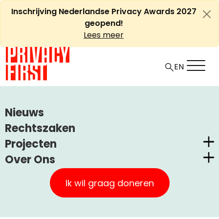
Ga
Inschrijving Nederlandse Privacy Awards 2027
naar
geopend!
de
Lees meer
inhoud
EN
HOME
ARTIKELEN
Nieuws
COMMENTAAR PRIVACY FIRST OP RAPPORT BEKKER OVER
Rechtszaken
#VINGERAFDRUKKEN
Projecten
Over Ons
Commentaar Privacy First
Nederlandse Privacy Awards
Privacy First
op rapport Bekker over
Claimstichting CUIC
Ik wil graag doneren
#vingerafdrukken
Onze Successen
PrivacyWijzer
Kom in actie