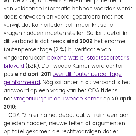
9)
De vraag of bewindslieden het parlement
van voldoende informatie hebben voorzien wordt
deels ontweken en vooral gepareerd met het
verwijt dat Kamerleden zelf meer kritische
vragen hadden moeten stellen. Saillant detail in
dit verband is dat reeds
eind 2009
het enorme
foutenpercentage (21%) bij verificatie van
vingerafdrukken
bekend was bij staatssecretaris
Bijleveld
(BZK). De Tweede Kamer werd echter
pas
eind april 2011
over dit foutenpercentage
geïnformeerd
. Nóg saillanter in dit verband is het
antwoord op een vraag van het CDA tijdens
het
vragenuurtje in de Tweede Kamer
op
20 april
2010:
– CDA: “Zijn er na het debat dat wij ruim een jaar
geleden hadden, nieuwe feiten of argumenten
op tafel gekomen die rechtvaardigen dat er